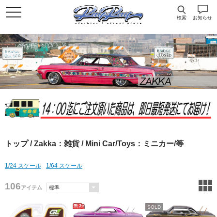
検索
お知らせ
トップ
/
Zakka：雑貨
/ Mini Car/Toys：ミニカー/等
1/24 スケール
1/64 スケール
106
アイテム
SOLD