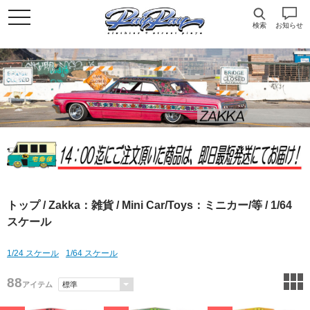
検索
お知らせ
トップ
/
Zakka：雑貨
/
Mini Car/Toys：ミニカー/等
/ 1/64
スケール
1/24 スケール
1/64 スケール
88
アイテム