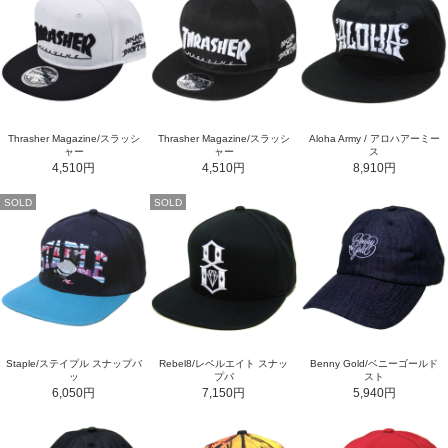
Thrasher Magazine/スラッシ
Thrasher Magazine/スラッシ
Aloha Army / アロハアーミー
ャー
ャー
ス
4,510円
4,510円
8,910円
SOLD
SOLD
Staple/ステイプル スナップバ
Rebel8/レベルエイト スナッ
Benny Gold/ベニーゴールド
ッ
プバ
スト
6,050円
7,150円
5,940円