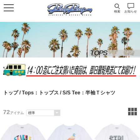
検索
お知らせ
トップ
/
Tops：トップス
/ S/S Tee：半袖Ｔシャツ
72
アイテム