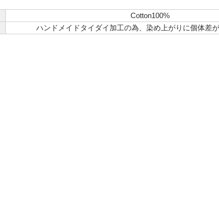
Cotton100%
必須
ハンドメイドタイダイ加工の為、染め上がりに個体差
ル
 Policyをご確認ください。
Privacy Policyを確認しました。