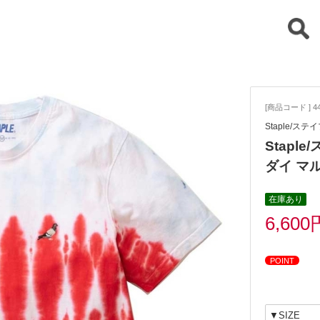
[商品コード ] 44
Staple/ステ
Staple
ダイ マ
在庫あり
6,600
POINT