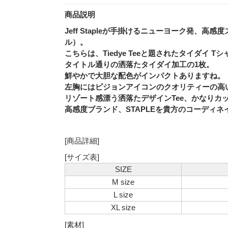
商品説明
Jeff Stapleが手掛けるニューヨーク発、高
ル）。
こちらは、Tiedye Teeと題されたタイダイ T
タイトル通りの洒落たタイダイ加工の1枚。
鮮やかで大胆な配色がインパクトありますね。
左胸にはピジョンアイコンのクオリティーの高
リゾート感漂う洒落たデザインTee、かなりカ
高感度ブランド、STAPLEを貴方のコーディネ
[商品詳細]
[サイズ表]
SIZE
M size
L size
XL size
[素材]