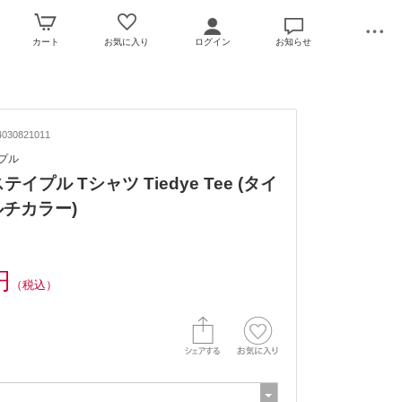
カート
お気に入り
ログイン
お知らせ
030821011
イプル
/ステイプル Tシャツ Tiedye Tee (タイ
ルチカラー)
円
（税込）