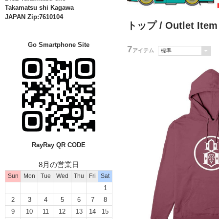
Takamatsu shi Kagawa
JAPAN Zip:7610104
トップ
/
Outlet I
Go Smartphone Site
7
アイテム
RayRay QR CODE
8月の営業日
Sun
Mon
Tue
Wed
Thu
Fri
Sat
1
2
3
4
5
6
7
8
9
10
11
12
13
14
15