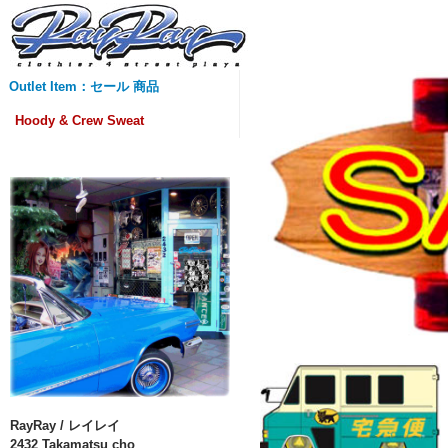
Outlet Item：セール 商品
Hoody & Crew Sweat
RayRay / レイレイ
2432 Takamatsu cho