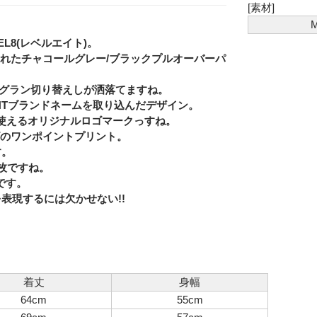
[素材]
EL8(レベルエイト)。
odieと題されたチャコールグレー/ブラックプルオーバーパ
ラグラン切り替えしが洒落てますね。
IGHTブランドネームを取り込んだデザイン。
使えるオリジナルロゴマークっすね。
Eメー
ゴのワンポイントプリント。
Privacy
す。
枚ですね。
です。
表現するには欠かせない!!
着丈
身幅
64cm
55cm