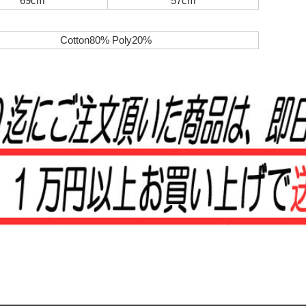
69cm
57cm
Cotton80% Poly20%