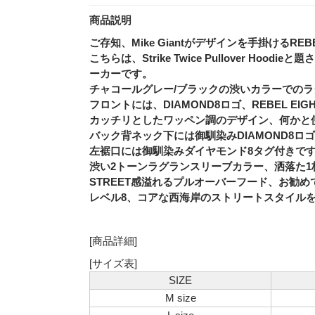
商品説明
ご存知、Mike Giantがデザインを手掛けるREB
こちらは、Strike Twice Pullover Ho
ーカーです。
チャコールグレー/ブラックの渋いカラーでの
フロントには、DIAMOND8ロゴ、REBEL E
カッチリとしたワッペン調のデザイン、何かと
バック背ネック下には御馴染みDIAMOND8ロ
左裾口には御馴染みダイヤモンド8タグ付きで
渋い2トーンラグランスリーブカラー、洒落た1
STREET感溢れるプルオーバーフード、お勧め
レベル8、コアな西海岸のストリートスタイルを
[商品詳細]
[サイズ表]
SIZE
M size