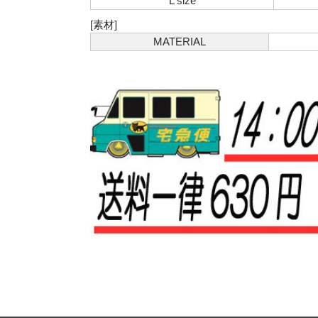
L size
[素材]
MATERIAL