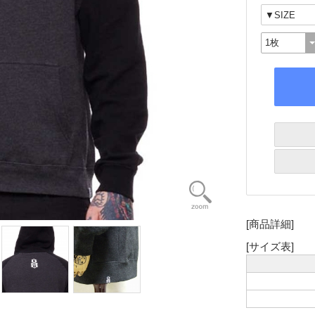
[商品詳細]
[サイズ表]