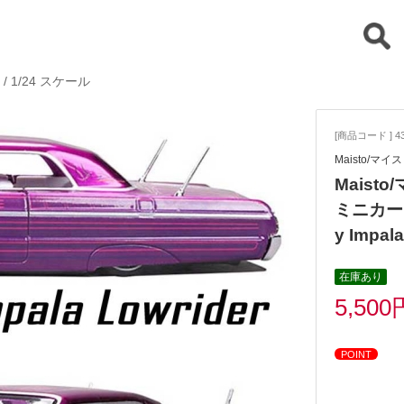
/
1/24 スケール
[商品コード ] 43
Maisto/マイ
Maisto/
ミニカー 
y Impal
在庫あり
5,500
POINT