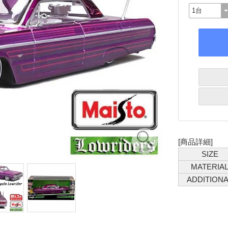
[商品詳細]
SIZE
MATERIA
ADDITIONA