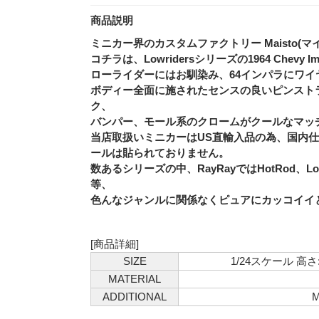
商品説明
ミニカー界のカスタムファクトリー Maisto(マ
コチラは、Lowridersシリーズの1964 Chevy I
ローライダーにはお馴染み、64インパラにワイヤ
ボディー全面に施されたセンスの良いピンスト
ク、
バンパー、モール系のクロームがクールなマッ
当店取扱いミニカーはUS直輸入品の為、国内仕
ールは貼られておりません。
数あるシリーズの中、RayRayではHotRod、L
等、
色んなジャンルに関係なくピュアにカッコイイ
[商品詳細]
SIZE
1/24スケール 高さ:
MATERIAL
ADDITIONAL
M