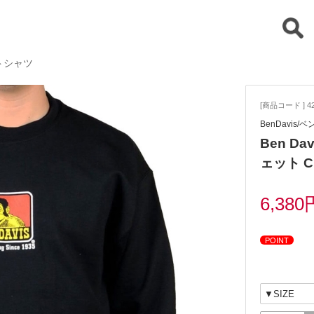
ットシャツ
[商品コード ] 42
BenDavis/
Ben D
ェット Cl
6,380
POINT