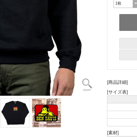
[商品詳細]
[サイズ表]
[素材]