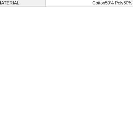
MATERIAL
Cotton50% Poly50%
必須
ル
 Policyをご確認ください。
Privacy Policyを確認しました。