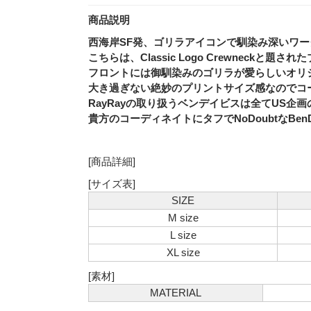
商品説明
西海岸SF発、ゴリラアイコンで馴染み深いワークブ
こちらは、Classic Logo Crewneckと
フロントには御馴染みのゴリラが愛らしいオリ
大き過ぎない絶妙のプリントサイズ感なのでコ
RayRayの取り扱うベンデイビスは全てUS企
貴方のコーディネイトにタフでNoDoubtなBen
[商品詳細]
[サイズ表]
SIZE
M size
L size
XL size
[素材]
MATERIAL