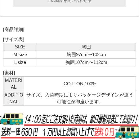
この商品を問い合わせる
必須
必須
[商品詳細]
必須
必須
[サイズ表]
SIZE
胸囲
M size
胸囲97cm〜102cm
L size
胸囲107cm〜112cm
[素材]
MATERI
COTTON 100%
AL
必須
ADDITIO
サイズ、入荷時期によりパッケージデザインが違う
NAL
可能性が御座います。