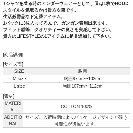
Tシャツを着る時のアンダーウェアーとして、又は1枚でHOOD
スタイルを気取るかは貴方次第です。
生活必需品なド定番アイテム。
1パックに3枚入ってるんで、ガンガン着用出来ます。
フィット感等、クオリティーの良さを実感して下さい。
貴方のLIFESTYLEの1アイテムに是非追加して下さい。
[商品詳細]
[サイズ表]
SIZE
胸囲
M size
胸囲97cm〜102cm
L size
胸囲107cm〜112cm
[素材]
MATERI
COTTON 100%
AL
ADDITIO
サイズ、入荷時期によりパッケージデザインが違う
NAL
可能性が御座います。