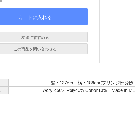
友達にすすめる
必須
この商品を問い合わせる
必須
必須
必須
縦：137cm 横：188cm(フリンジ部分除
必須
L
Acrylic50% Poly40% Cotton10% Made In M
必須