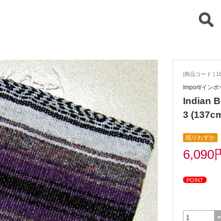
[商品コード ] 18
Import/イン
India
3 (137c
残りわずか
6,090
POINT