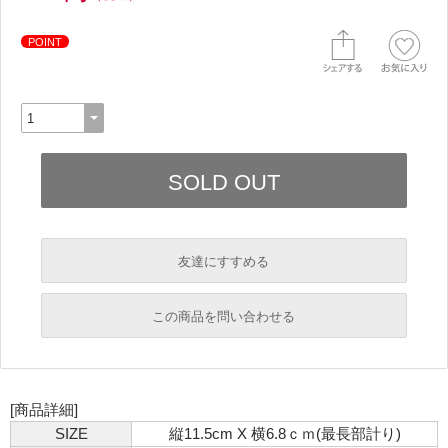
POINT
友達にすすめる
必須
この商品を問い合わせる
必須
必須
[商品詳細]
必須
SIZE
縦11.5cm X 横6.8ｃｍ(最長部計り)
必須