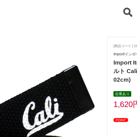
[商品コード ] 18
Import/イン
Impor
ルト Cali
02cm)
在庫あり
1,620
POINT