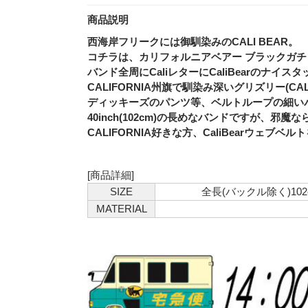
商品説明
西海岸フリークには御馴染みのCALI BEAR。
コチラは、カリフォルニアベアー ブラックガ
バンド全周にCaliレターにCaliBearのナイ
CALIFORNIA州旗で馴染み深いグリズリー(CA
ディッキーズのパンツ等、ベルトループの細い
40inch(102cm)の長めなバンドですが、邪
CALIFORNIA好きな方、CaliBearウェブ
[商品詳細]
SIZE
全長(バックル除く)102cm
MATERIAL