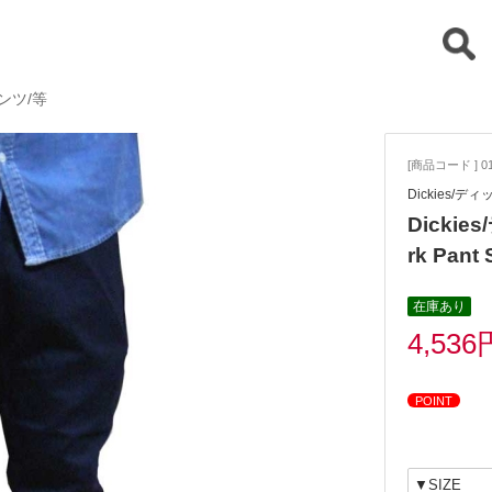
パンツ/等
[商品コード ] 01
Dickies/デ
Dicki
rk Pant
在庫あり
4,536
POINT