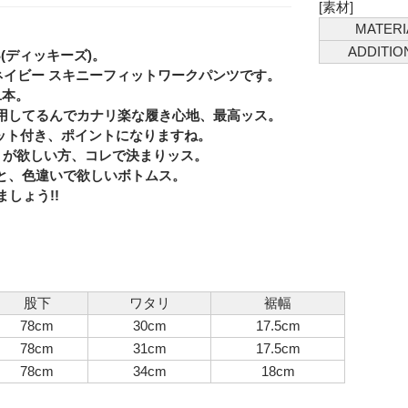
[素材]
MATERI
ADDITIO
ES(ディッキーズ)。
と題されたネイビー スキニーフィットワークパンツです。
1本。
用してるんでカナリ楽な履き心地、最高ッス。
Eメー
eポケット付き、ポイントになりますね。
リが欲しい方、コレで決まりッス。
Privacy
と、色違いで欲しいボトムス。
ましょう!!
股下
ワタリ
裾幅
78cm
30cm
17.5cm
78cm
31cm
17.5cm
78cm
34cm
18cm