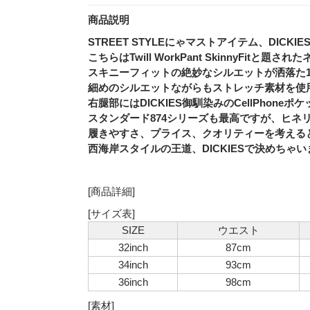
商品説明
STREET STYLEにゃマストアイテム、DICKI
こちらはTwill WorkPant SkinnyFit
スキニーフィットの絶妙なシルエットが洒落た
細めのシルエットながらもストレッチ素材を使
右腿部にはDICKIES御馴染みのCellPhon
スタンダード874シリーズも最高ですが、ヒネ
履きやすさ、プライス、クオリティーを考える
西海岸スタイルの王道、DICKIESで決めちゃい
[商品詳細]
[サイズ表]
SIZE
ウエスト
32inch
87cm
34inch
93cm
36inch
98cm
[素材]