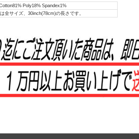
Cotton81% Poly18% Spandex1%
全サイズ、30inch(78cm)の長さです。