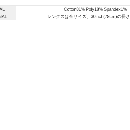
AL
Cotton81% Poly18% Spandex1%
必須
NAL
レングスは全サイズ、30inch(78cm)の長
ル
 Policyをご確認ください。
Privacy Policyを確認しました。