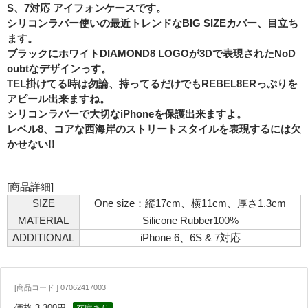
S、7対応 アイフォンケースです。
シリコンラバー使いの最近トレンドなBIG SIZEカバー、目立ち
ます。
ブラックにホワイトDIAMOND8 LOGOが3Dで表現されたNoD
oubtなデザインっす。
TEL掛けてる時は勿論、持ってるだけでもREBEL8ERっぷりを
アピール出来ますね。
シリコンラバーで大切なiPhoneを保護出来ますよ。
レベル8、コアな西海岸のストリートスタイルを表現するには欠
かせない!!
[商品詳細]
SIZE
One size：縦17cm、横11cm、厚さ1.3cm
MATERIAL
Silicone Rubber100%
ADDITIONAL
iPhone 6、6S & 7対応
[商品コード ] 07062417003
価格 3,300円