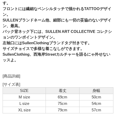
す。
フロントには繊細なペンシルタッチで描かれるTATTOOデザイ
ン。
SULLENブランドネーム他、細部にも一切の妥協のないデザイ
ン、最高。
バック背ネック下には、SULLEN ART COLLECTIVE コレクシ
ョンのワンポイントデザイン。
左袖口にはSullenClothingブランドタグ付きです。
サイズチョイスで多様な着こなしができます。
SullenClothing、西海岸Streetカルチャーを語るにゃ外せない
ッスよ。
[商品詳細]
[サイズ表]
SIZE
着丈
身幅
M size
69cm
50cm
L size
75cm
54cm
XL size
79cm
57cm