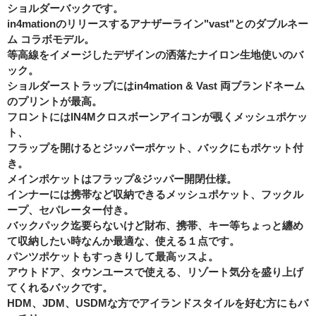
ショルダーバックです。
in4mationのリリースするアナザーライン"vast"とのダブルネー
ム コラボモデル。
等高線をイメージしたデザインの洒落たナイロン生地使いのバ
ック。
ショルダーストラップにはin4mation & Vast 両ブランドネーム
のプリントが最高。
フロントにはIN4Mクロスボーンアイコンが覗くメッシュポケッ
ト、
フラップを開けるとジッパーポケット、バックにもポケット付
き。
メインポケットはフラップ&ジッパー開閉仕様。
インナーには携帯など収納できるメッシュポケット、フックル
ープ、セパレーター付き。
バックパック迄要らないけど財布、携帯、キー等ちょっと纏め
て収納したい時なんか最適な、使える１点です。
パンツポケットもすっきりして最高ッスよ。
アウトドア、タウンユースで使える、リゾート気分を盛り上げ
てくれるバックです。
HDM、JDM、USDMな方でアイランドスタイルを好む方にもバ