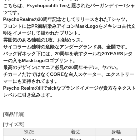
こちらは、Psychopochtli Teeと題されたバーガンディーTシャ
ツです。
PsychoRealmの20周年記念としてリリースされたTシャツ。
フロントにはPR御馴染みアイコンMaskLogoをメキシコ古代文
明をイメージして描かれたプリント。
雰囲気のある独独の1枚、お勧めッス。
サイコラーム独特の危険なアンダーグランド臭、全開です。
バック背ネック下には、20周年を表すクールな20YEARSレタ
ーの入るMaskLogoロゴプリント。
最高のデザインにマニア必見の20周年モデル、ヤバい。
チカーノだけではなくCOREな白人スケーター、エクストリー
マーにも支持されてます。
Psycho Realmのillでsickなブランドイメージが貴方をネクスト
レベルに引き込みます。
[商品詳細]
[サイズ表]
SIZE
着丈
身幅
S size
66cm
45cm