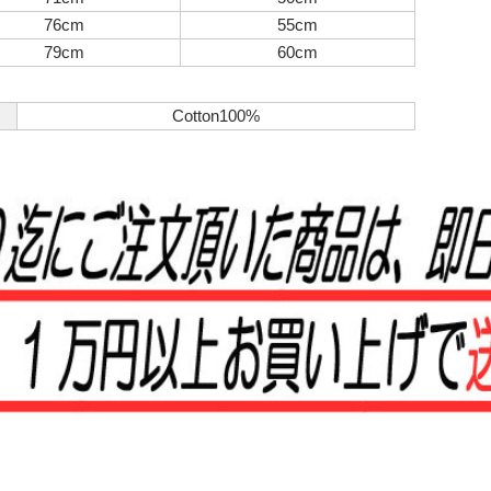
76cm
55cm
79cm
60cm
Cotton100%