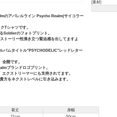
[素材]
 Realmのアパレルライン Psycho Realm(サイコラー
ックTシャツです。
るSoldierのフォトプリント。
Eメー
イン、ストーリー性沸き立つ緊迫感を出してますよ
Privacy
ルバムタイトル"PSYCHODELIC"レッドレター
、全開です。
ealmブランドロゴプリント。
ー、エクストリーマーにも支持されてます。
イメージが貴方をネクストレベルに引き込みます。
着丈
身幅
71cm
50cm