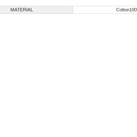
MATERIAL
Cotton10
必須
ル
 Policyをご確認ください。
Privacy Policyを確認しました。