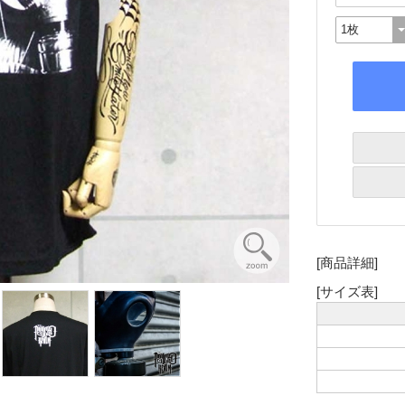
[商品詳細]
[サイズ表]