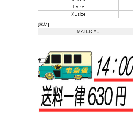
L size
XL size
[素材]
MATERIAL