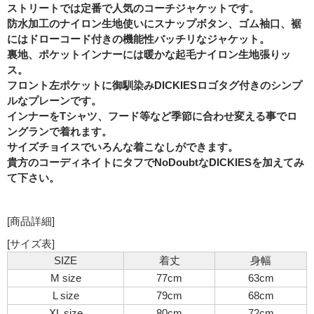
ストリートでは定番で人気のコーチジャケットです。
防水加工のナイロン生地使いにスナップボタン、ゴム袖口、裾
にはドローコード付きの機能性バッチリなジャケット。
裏地、ポケットインナーには暖かな起毛ナイロン生地張りッ
ス。
フロント左ポケットに御馴染みDICKIESロゴタグ付きのシンプ
ルなプレーンです。
インナーをTシャツ、フード等など季節に合わせ変える事でロ
ングランで着れます。
サイズチョイスでいろんな着こなしができます。
貴方のコーディネイトにタフでNoDoubtなDICKIESを加えてみ
て下さい。
[商品詳細]
[サイズ表]
SIZE
着丈
身幅
M size
77cm
63cm
L size
79cm
68cm
XL size
80cm
72cm